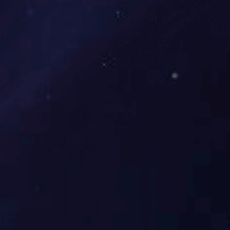
云南禄劝污水处理设备
云南动车一体化污水处理设
西双版纳基诺山污水处理设
备
备
丽江玉腰冲农村污水处理设
昆明团结乡污水处理设备