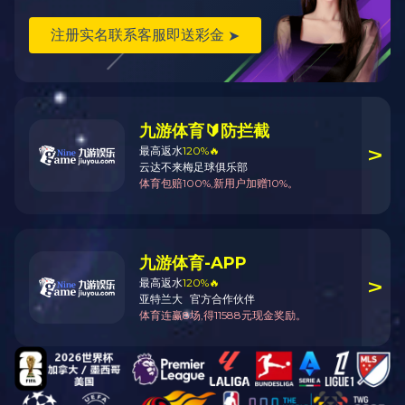
开云在线登录官网
地埋式污水处理设备
ISO45001职业健康安全管理体系。欢迎来电咨询：
18088135763
一体化气浮机
UASB厌氧塔（UASB厌氧
反应器）
芬顿氧化设备
微动力亚洲罐（微型一体化
查看更多
污水处理设备
臭氧消毒设备、臭氧除臭设
乡镇、农村污水处理设备
备
小区住宅生活污水污水处理
医院、医疗污水处理设备
设备
工业废水污水处理设备
收费站、服务区、车站污水
处理设备
养殖场、屠宰场污水处理设
景区污水处理，农家乐污水
备
处理
食品厂、酒厂污水处理设备
造纸厂、煤矿厂、洗涤厂污
水处理设备