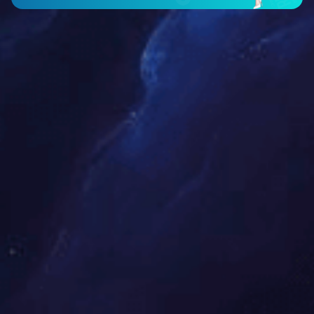
查看更多
成功案例
云南某屠宰场污水处理
开云中国