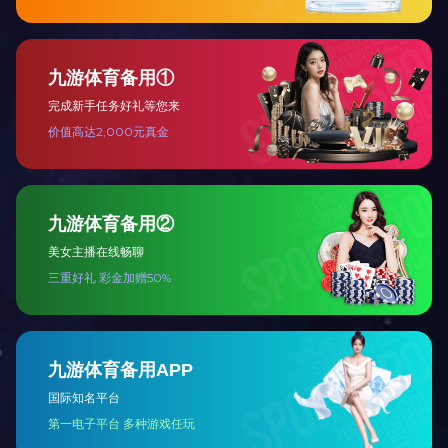
阻垢剂
低浊添加剂
酸碱清洗剂
更多药剂请电话咨询
相关业务
柔性防水套管，刚性防水套管预埋件
建筑类预埋件
黑臭水体治理
环境影响评估
雨水的收集设备
手机扫一扫
普优特环保APP下载
噪音治理
首页
|
普优特简介
|
产品
|
成功案例
|
普优特动态
|
联系普优特
|
普优特环保
APP
|