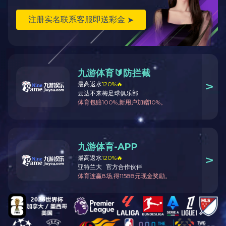
微型农村污水微动力太阳能净化罐
云南农村分散式污水处理设备
微动力或无动力微型一体化污水处理设
1m³-5m³民宿小型一体化污水处理设备
备