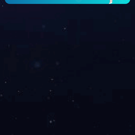
联系电话：
18088135763
客服热线：0871-67419715
公司地址：云南省昆明市景泰街璟泰公馆A栋26楼10
号
工厂地址：云南省昆明市嵩明县牛栏江镇
Copyright © 2017-2027开云在线登录官网 版权所有;
备案号：滇ICP备17009586
号-1
;
友情链接：
普优特环保科技集
首页
电话咨询
联系我们
j9体育平台
|
开云网
页版·官方站在线登入
|
开云·官方端网页版登录入口
|
华体会官方端网站登录入口_华