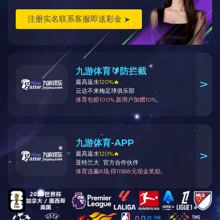
304不锈钢医院废水污水处理设备
卫生院一体化污水处理设备
医院污水处理设备
牙科废水一体化污水处理设备