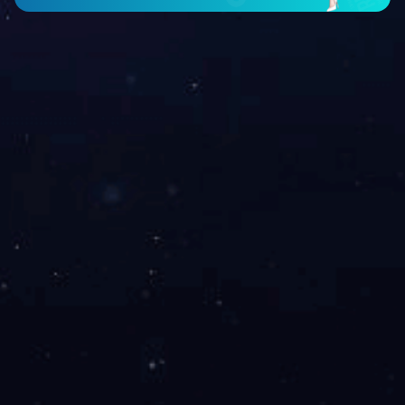
联系电话：
18088135763
客服热线：0871-67419715
公司地址：云南省昆明市景泰街璟泰公馆A栋26楼10
号
工厂地址：云南省昆明市嵩明县牛栏江镇
Copyright © 2017-2027开云在线登录官网 版权所有;
备案号：滇ICP备17009586
号-1
;
友情链接：
普优特环保科技集
首页
电话咨询
联系我们
j9体育平台
|
开云网
页版·官方站在线登入
|
开云·官方端网页版登录入口
|
华体会官方端网站登录入口_华