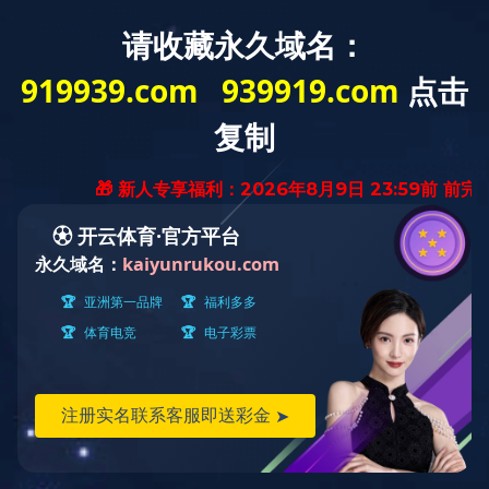
普优特简介
产品
成功案例
普优特动态
联系普优特
普优特环保APP
污水处理设备
污水处理工程
环保卫生间
净水设备
水处理药剂
相关业务
当前位置：
主页
>
产品
>
污水处理设备
>
医院、医疗污水处
理设备
>